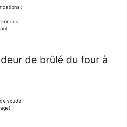
ndations :
o-ondes.
nant.
deur de brûlé du four à
 de soude.
yage).