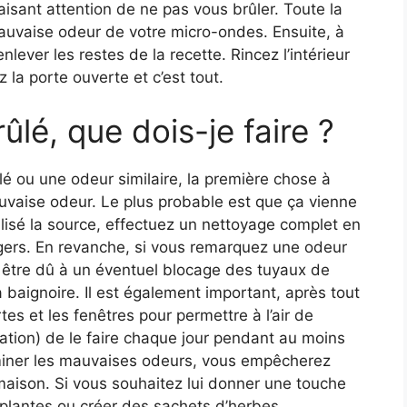
aisant attention de ne pas vous brûler. Toute la
mauvaise odeur de votre micro-ondes. Ensuite, à
lever les restes de la recette. Rincez l’intérieur
z la porte ouverte et c’est tout.
lé, que dois-je faire ?
é ou une odeur similaire, la première chose à
auvaise odeur. Le plus probable est que ça vienne
alisé la source, effectuez un nettoyage complet en
gers. En revanche, si vous remarquez une odeur
t être dû à un éventuel blocage des tuyaux de
la baignoire. Il est également important, après tout
tes et les fenêtres pour permettre à l’air de
igation) de le faire chaque jour pendant au moins
iminer les mauvaises odeurs, vous empêcherez
a maison. Si vous souhaitez lui donner une touche
 plantes ou créer des sachets d’herbes