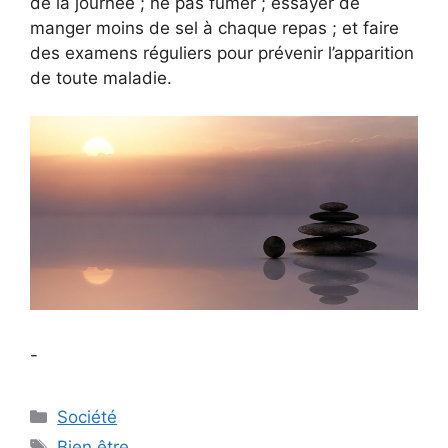
de la journée ; ne pas fumer ; essayer de
manger moins de sel à chaque repas ; et faire
des examens réguliers pour prévenir l’apparition
de toute maladie.
-
Catégories
Société
Étiquettes
Bien être